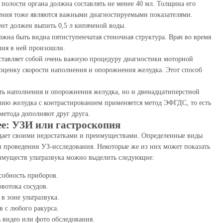
в полости органа должна составлять не менее 40 мл. Толщина его
чения тоже являются важными диагностируемыми показателями.
нт должен выпить 0,5 л кипяченой воды.
жна быть видна пятиступенчатая стеночная структура. Врач во время
ния в ней произошли.
ставляет собой очень важную процедуру диагностики моторной
ценку скорости наполнения и опорожнения желудка. Этот способ
сть наполнения и опорожнения желудка, но и двенадцатиперстной
ию желудка с контрастированием применяется метод ЭФГДС, то есть
метода дополняют друг друга.
е: УЗИ или гастроскопия
дает своими недостатками и преимуществами. Определенные виды
 проведении УЗ-исследования. Некоторые же из них может показать
имуществ ультразвука можно выделить следующие:
собность приборов.
вотока сосудов.
в зоне ультразвука.
в с любого ракурса.
 видео или фото обследования.