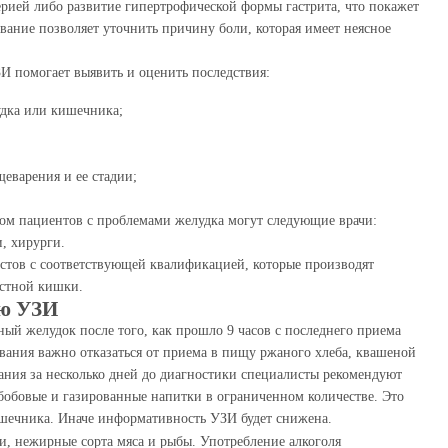
рией либо развитие гипертрофической формы гастрита, что покажет
ание позволяет уточнить причину боли, которая имеет неясное
И помогает выявить и оценить последствия:
удка или кишечника;
еварения и ее стадии;
ком пациентов с проблемами желудка могут следующие врачи:
и, хирурги.
стов с соответствующей квалификацией, которые производят
рстной кишки.
ию УЗИ
ный желудок после того, как прошло 9 часов с последнего приема
ования важно отказаться от приема в пищу ржаного хлеба, квашеной
ания за несколько дней до диагностики специалисты рекомендуют
бобовые и газированные напитки в ограниченном количестве. Это
ишечника. Иначе информативность УЗИ будет снижена.
и, нежирные сорта мяса и рыбы. Употребление алкоголя