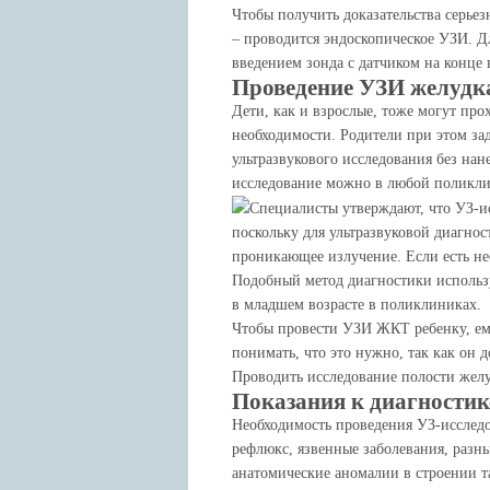
Чтобы получить доказательства серье
– проводится эндоскопическое УЗИ. Дл
введением зонда с датчиком на конце
Проведение УЗИ желудка
Дети, как и взрослые, тоже могут про
необходимости. Родители при этом за
ультразвукового исследования без нан
исследование можно в любой поликлин
Специалисты утверждают, что УЗ-ис
поскольку для ультразвуковой диагнос
проникающее излучение. Если есть н
Подобный метод диагностики использу
в младшем возрасте в поликлиниках.
Чтобы провести УЗИ ЖКТ ребенку, ему
понимать, что это нужно, так как он
Проводить исследование полости желу
Показания к диагности
Необходимость проведения УЗ-исследо
рефлюкс, язвенные заболевания, разн
анатомические аномалии в строении т