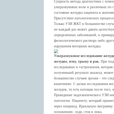
Сущность метода диагностики с пом
ультразвуковых волн и различных по с
состояние желудка пациента в анатом
Присутствие патологических процессо
Только УЗИ ЖКТ в большинстве случа
не каждый раз может давать целостн
определенных заболеваний, к примеру
физиологического раствора либо други
нарушения моторики желудка.
Ультразвуковое исследование желуд
желудке, язву, грыжу и рак.
При подо
исследование и гастроскопия, которая
получивший результат анализа, может 
большинстве случаев эрозия – это сл
кишечнике. С целью исследования же
желудок, то есть натощак после того, 
Проведение эндоскопического УЗИ нео
патологии. Пациенту, который пришел
через пищевод. Идеальную эхограмму
положениях: сидя, стоя и лежа.