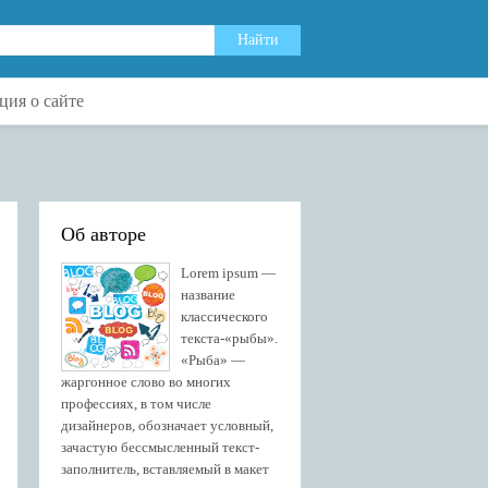
ия о сайте
Об авторе
Lorem ipsum —
название
классического
текста-«рыбы».
«Рыба» —
жаргонное слово во многих
профессиях, в том числе
дизайнеров, обозначает условный,
зачастую бессмысленный текст-
заполнитель, вставляемый в макет