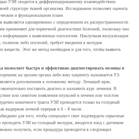
ощью УЗИ сводится к дифференцированному взаимодействию
воей структуре тканей организма. Исследование позволяет оценить
ическом и функциональном плане.
в выявляется одновременно с определением их распространенности.
ев применяют для первичной диагностики болезней, поскольку оно
ую информацию о выявленных патологиях. Наилучшая визуализация
, полипов либо опухолей, требует введения в желудок
х веществ. Этот же метод необходим и для того, чтобы выявить
ка позволяет быстро и эффективно диагностировать полипы в
зрениях на эрозию органа либо язву пациенту назначается УЗ-
 является дополнением к основному методу. Лечащий врач,
окончательно поставить диагноз и назначить курс лечения. В
едствие или симптом появления опухолей в печени или толстом
лудочно кишечного тракта УЗИ проводится только на голодный
как выдержан ночной перерыв в 6 – 8 часов.
бходимо для того, чтобы специалист смог подтвердить серьезные
 проходить УЗИ на голодный желудок, вводится зонд с датчиком
 можно получить, если процедура проводится в следующих