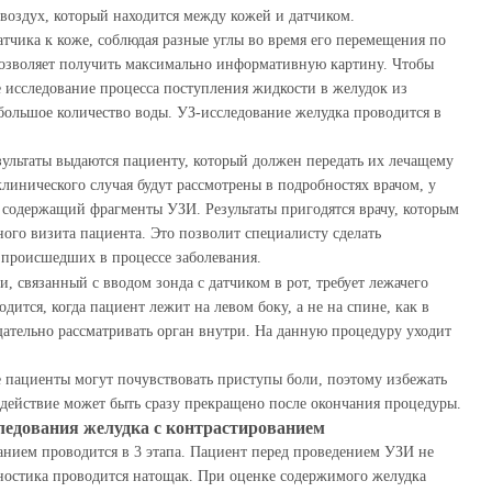
 воздух, который находится между кожей и датчиком.
атчика к коже, соблюдая разные углы во время его перемещения по
озволяет получить максимально информативную картину. Чтобы
е исследование процесса поступления жидкости в желудок из
ольшое количество воды. УЗ-исследование желудка проводится в
езультаты выдаются пациенту, который должен передать их лечащему
 клинического случая будут рассмотрены в подробностях врачом, у
, содержащий фрагменты УЗИ. Результаты пригодятся врачу, которым
ого визита пациента. Это позволит специалисту сделать
 происшедших в процессе заболевания.
, связанный с вводом зонда с датчиком в рот, требует лежачего
дится, когда пациент лежит на левом боку, а не на спине, как в
щательно рассматривать орган внутри. На данную процедуру уходит
 пациенты могут почувствовать приступы боли, поэтому избежать
 действие может быть сразу прекращено после окончания процедуры.
ледования желудка с контрастированием
анием проводится в 3 этапа. Пациент перед проведением УЗИ не
ностика проводится натощак. При оценке содержимого желудка