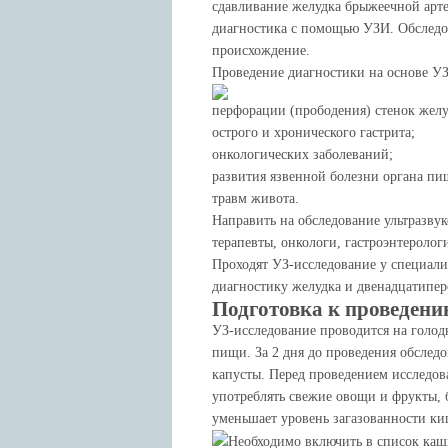
сдавливание желудка брыжеечной арте
диагностика с помощью УЗИ. Обследов
происхождение.
Проведение диагностики на основе УЗ
перфорации (прободения) стенок жел
острого и хронического гастрита;
онкологических заболеваний;
развития язвенной болезни органа пищ
травм живота.
Направить на обследование ультразву
терапевты, онкологи, гастроэнтеролог
Проходят УЗ-исследование у специали
диагностику желудка и двенадцатипе
Подготовка к проведен
УЗ-исследование проводится на голод
пищи. За 2 дня до проведения обслед
капусты. Перед проведением исследов
употреблять свежие овощи и фрукты, 
уменьшает уровень загазованности к
Необходимо включить в список каш