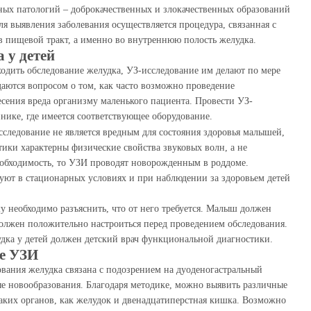
зных патологий – доброкачественных и злокачественных образований
я выявления заболевания осуществляется процедура, связанная с
 в пищевой тракт, а именно во внутреннюю полость желудка.
 у детей
ходить обследование желудка, УЗ-исследование им делают по мере
даются вопросом о том, как часто возможно проведение
есения вреда организму маленького пациента. Провести УЗ-
ике, где имеется соответствующее оборудование.
следование не является вредным для состояния здоровья малышей,
тики характерны физические свойства звуковых волн, а не
еобходимость, то УЗИ проводят новорожденным в роддоме.
ют в стационарных условиях и при наблюдении за здоровьем детей
 необходимо разъяснить, что от него требуется. Малыш должен
 должен положительно настроиться перед проведением обследования.
дка у детей должен детский врач функциональной диагностики.
ке УЗИ
вания желудка связана с подозрением на дуоденогастральный
ые новообразования. Благодаря методике, можно выявить различные
аких органов, как желудок и двенадцатиперстная кишка. Возможно