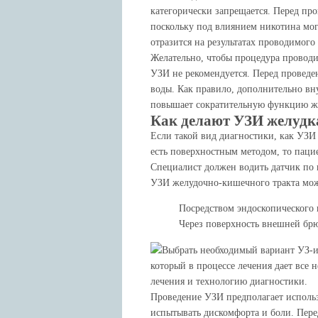
категорически запрещается. Перед про
поскольку под влиянием никотина мог
отразится на результатах проводимого
Желательно, чтобы процедура проводил
УЗИ не рекомендуется. Перед проведе
воды. Как правило, дополнительно вн
повышает сократительную функцию же
Как делают УЗИ желудк
Если такой вид диагностики, как УЗИ
есть поверхностным методом, то пацие
Специалист должен водить датчик по 
УЗИ желудочно-кишечного тракта мож
Посредством эндоскопического в
Через поверхность внешней бр
Выбрать необходимый вариант УЗ-ис
который в процессе лечения дает все
лечения и технологию диагностики.
Проведение УЗИ предполагает использ
испытывать дискомфорта и боли. Пере