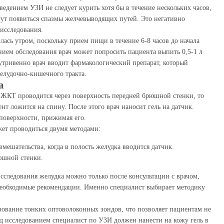
ведением УЗИ не следует курить хотя бы в течение нескольких часов,
ут появиться спазмы желчевыводящих путей. Это негативно
 исследования.
ась утром, поскольку прием пищи в течение 6-8 часов до начала
нием обследования врач может попросить пациента выпить 0,5-1 л
утривенно врач вводит фармакологический препарат, который
лудочно-кишечного тракта.
а
 ЖКТ проводится через поверхность передней брюшной стенки, то
нт ложится на спину. После этого врач наносит гель на датчик.
поверхности, прижимая его.
ет проводиться двумя методами:
мешательства, когда в полость желудка вводится датчик.
юшной стенки.
следования желудка можно только после консультации с врачом,
 необходимые рекомендации. Именно специалист выбирает методику
ование тонких оптоволоконных зондов, что позволяет пациентам не
д исследованием специалист по УЗИ должен нанести на кожу гель в